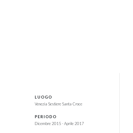
PROGETTO DI RESTAURO, RIUS
Piano nobile
LUOGO
Venezia Sestiere Santa Croce
PERIODO
Dicembre 2015 - Aprile 2017