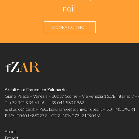
noi!
LAVORA CON NOI ›
Architetto Francesco Zalunardo
Giano Palace – Venezia – 30037 Scorzè – Via Venezia 160/B interno 7 – 
T.
+39 041.934.6146
–
+39 041.580.0962
E.
studio@fzar.it
– PEC.
fzalunardo@archiworldpec.it
– SDI M5UXCR1
P.IVA IT04016880272 – CF ZLNFNC73L21F904M
About
Progetti