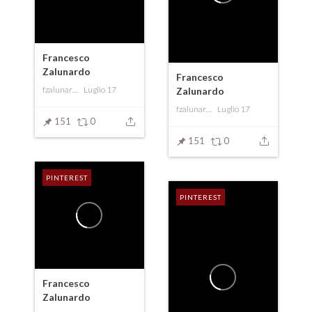
Francesco
Zalunardo
Francesco
fzalunardo
Luglio 17
Zalunardo
fzalunardo
Luglio 17
151
0
151
0
PINTEREST
PINTEREST
Francesco
Zalunardo