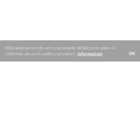
Utilizzando questo sito web si acconsente all'utilizzo di cookies in
OK
conformità alla nostra politica sui cookies.
Informazioni