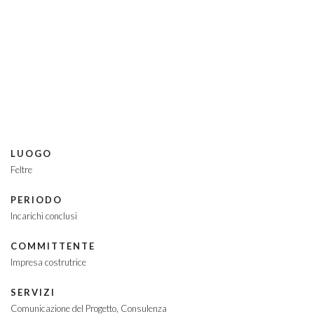
Progetto di ampliamento
e rifunzionalizzazione
LUOGO
Feltre
PERIODO
Incarichi conclusi
COMMITTENTE
Impresa costrutrice
SERVIZI
Comunicazione del Progetto
Consulenza