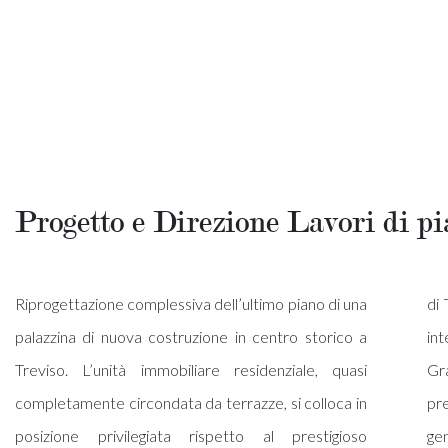
Progetto e Direzione Lavori di pi
Riprogettazione complessiva dell’ultimo piano di una
di Treviso. La fusione tra spazi scoperti e ambienti
palazzina di nuova costruzione in centro storico a
interni è garantita da amplissime superfici finestrate.
Treviso. L’unità immobiliare residenziale, quasi
Grande attenzione è stata dedicata alla cura delle
completamente circondata da terrazze, si colloca in
prestazioni acustiche e termiche e alla privacy
posizione privilegiata rispetto al prestigioso
generale di cui gode ogni ambiente, sia esterno, sia