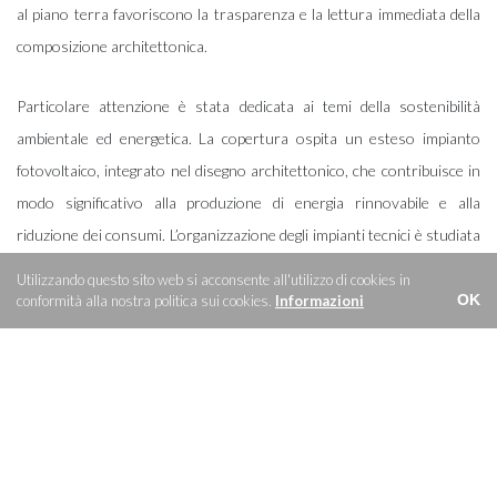
al piano terra favoriscono la trasparenza e la lettura immediata della
composizione architettonica.
Particolare attenzione è stata dedicata ai temi della sostenibilità
ambientale ed energetica. La copertura ospita un esteso impianto
fotovoltaico, integrato nel disegno architettonico, che contribuisce in
modo significativo alla produzione di energia rinnovabile e alla
riduzione dei consumi. L’organizzazione degli impianti tecnici è studiata
per garantire efficienza, facilità di manutenzione e flessibilità nel
Utilizzando questo sito web si acconsente all'utilizzo di cookies in
tempo.
OK
conformità alla nostra politica sui cookies.
Informazioni
Gli spazi interni sono pensati per assicurare comfort, chiarezza
distributiva e benessere psicofisico, sia per i pazienti sia per il
personale sanitario. La luce naturale, filtrata dalle schermature,
accompagna i percorsi e le aree di attesa.