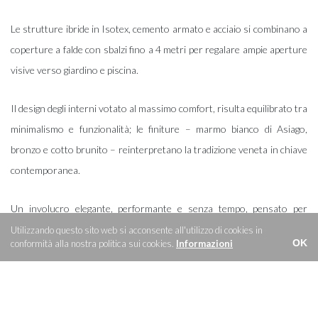
Le strutture ibride in Isotex, cemento armato e acciaio si combinano a
coperture a falde con sbalzi fino a 4 metri per regalare ampie aperture
visive verso giardino e piscina.
Il design degli interni votato al massimo comfort, risulta equilibrato tra
minimalismo e funzionalità; le finiture – marmo bianco di Asiago,
bronzo e cotto brunito – reinterpretano la tradizione veneta in chiave
contemporanea.
Un involucro elegante, performante e senza tempo, pensato per
abitare il presente con stile, luce e consapevolezza.
Utilizzando questo sito web si acconsente all'utilizzo di cookies in
OK
conformità alla nostra politica sui cookies.
Informazioni