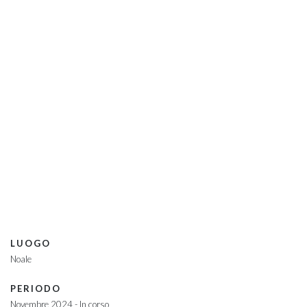
PROGETTAZIONE ARCHITETTONICA
Villa H
LUOGO
Noale
PERIODO
Novembre 2024 - In corso